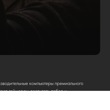
зводительные компьютеры премиального
гают геймерам достигать побед и
му успеху профессионалов.