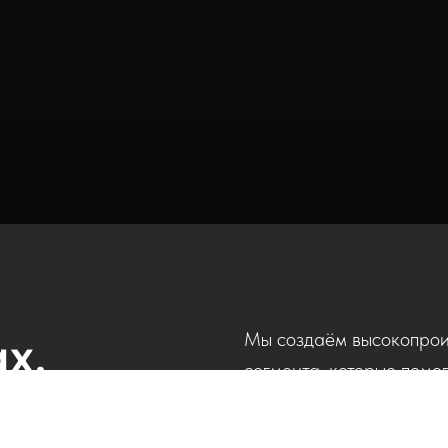
х.
Мы создаём высокопрои
сегмента, которые помо
способствуют творческо