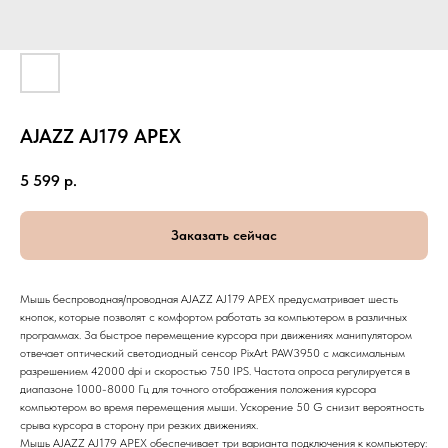
AJAZZ AJ179 APEX
5 599
р.
Заказать сейчас
Мышь беспроводная/проводная AJAZZ AJ179 APEX предусматривает шесть
кнопок, которые позволят с комфортом работать за компьютером в различных
программах. За быстрое перемещение курсора при движениях манипулятором
отвечает оптический светодиодный сенсор PixArt PAW3950 с максимальным
разрешением 42000 dpi и скоростью 750 IPS. Частота опроса регулируется в
диапазоне 1000-8000 Гц для точного отображения положения курсора
компьютером во время перемещения мыши. Ускорение 50 G снизит вероятность
срыва курсора в сторону при резких движениях.
Мышь AJAZZ AJ179 APEX обеспечивает три варианта подключения к компьютеру: