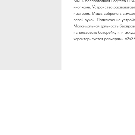
Мышь беспроводная Logitech G30
кнопками. Устройство располагае
настроек. Мышь собрана в симметр
левой рукой. Подключение устрой
Максимальная дальность беспрово
использовать батарейку или акку
характеризуется размерами 62x38.