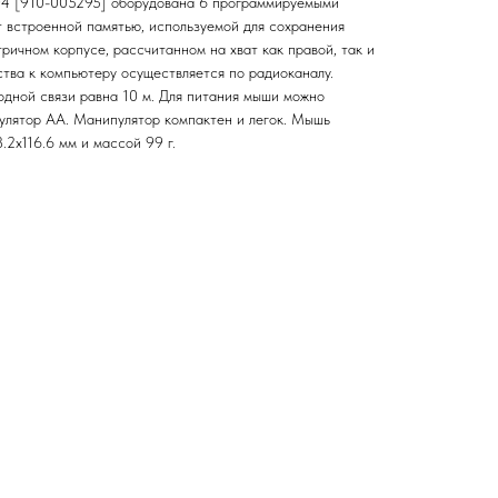
4 [910-005295] оборудована 6 программируемыми
т встроенной памятью, используемой для сохранения
ичном корпусе, рассчитанном на хват как правой, так и
ства к компьютеру осуществляется по радиоканалу.
дной связи равна 10 м. Для питания мыши можно
мулятор AA. Манипулятор компактен и легок. Мышь
2x116.6 мм и массой 99 г.