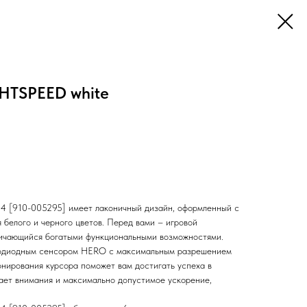
GHTSPEED white
4 [910-005295] имеет лаконичный дизайн, оформленный с
 белого и черного цветов. Перед вами – игровой
личающийся богатыми функциональными возможностями.
одиодным сенсором HERO с максимальным разрешением
онирования курсора поможет вам достигать успеха в
ает внимания и максимально допустимое ускорение,
.