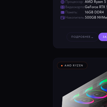
Процессор:
AMD Ryzen 5
Видеокарта:
GeForce RTX 
Память:
16GB DDR4
Накопитель:
500GB NVMe
→
ПОДРОБНЕЕ
ЗА
AMD RYZEN