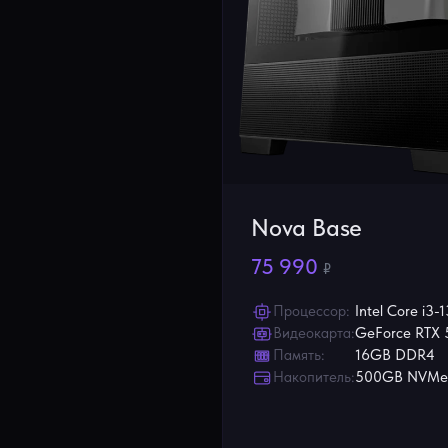
Nova Base
75 990
₽
Процессор:
Intel Core i3-
Видеокарта:
GeForce RTX 
Память:
16GB DDR4
Накопитель:
500GB NVMe