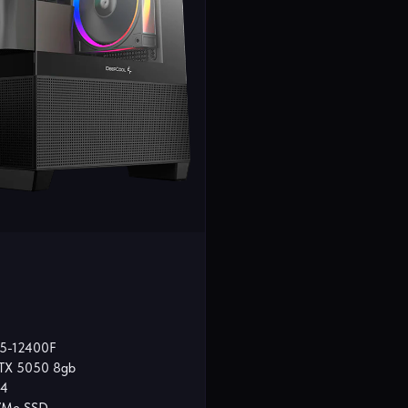
 i5-12400F
TX 5050 8gb
R4