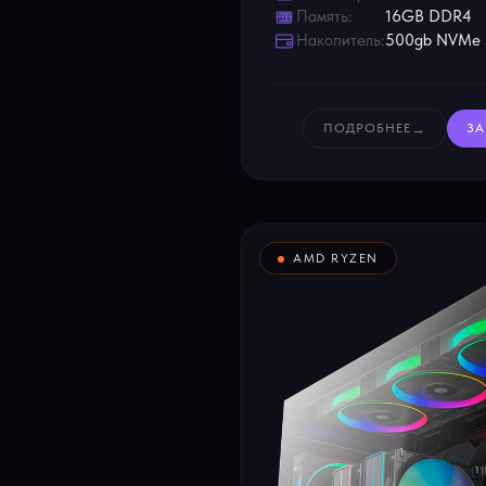
Память:
16GB DDR4
Накопитель:
500gb NVMe
→
ПОДРОБНЕЕ
ЗА
AMD RYZEN