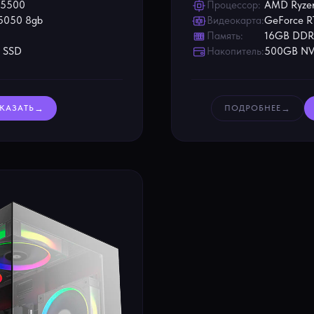
 5500
Процессор:
AMD Ryze
5050 8gb
Видеокарта:
GeForce R
Память:
16GB DD
 SSD
Накопитель:
500GB NV
→
→
КАЗАТЬ
ПОДРОБНЕЕ