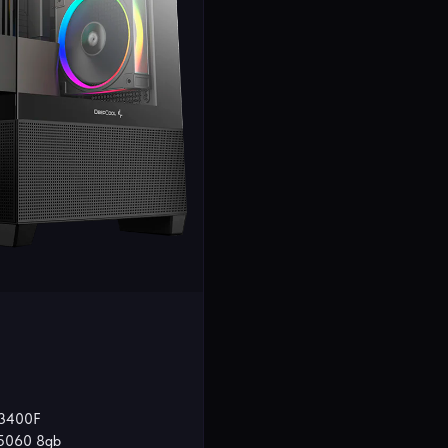
-13400F
5060 8gb