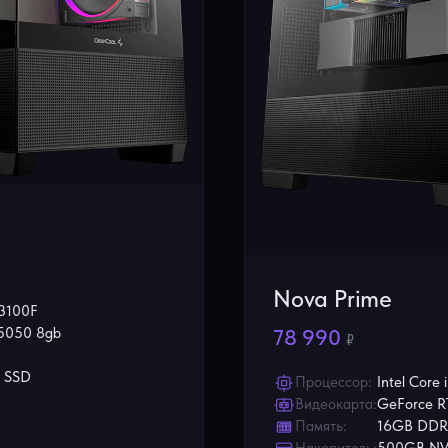
Nova Prime
13100F
78 990
5050 8gb
₽
 SSD
Процессор:
Intel Core
Видеокарта:
GeForce R
Память:
16GB DD