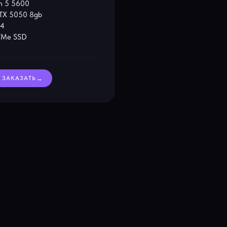
n 5 5600
TX 5050 8gb
R4
Me SSD
→
ЗАКАЗАТЬ