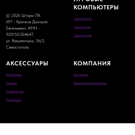
КОМПЬЮТЕРЫ
© 2026 Шторм ПК
Серия Nova
ИП - Крючков Дмитрий
Серия Edge
Евгеньевич, ИНН -
920150304647,
Серия Pulse
ул. Вакуленчука, 36/3,
Севастополь
АКСЕССУАРЫ
КОМПАНИЯ
Мониторы
Контакты
Мышки
Карточка организации
Кла
виатуры
Наушники