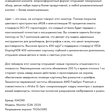
освещённой комнате. Широкоформатный формат открывает панорамный
обзор, делая любую задачу более продуктивной, а любой развлекательный
контент — более захватывающим.
Цвет — это язык, на котором говорит этот монитор. Полное покрытие
цветового пространства sRGB и впечатляющие 95 процентов охвата
стандарта DCI-P3 гарантируют, что каждый оттенок будет передан с
максимальной точностью и насыщенностью. Вы сможете оценить богатую
палитру из 16,7 миллионов цветов, что делает эту модель идеальным
инструментом для дизайнеров, фотографов и всех, кто ценит визуальную
достоверность. Высокая яркость 400 кд/м² и поддержка стандарта VESA
DisplayHDR 400 наполняют картинку глубиной и динамическим диапазоном,
открывая новые детали в тенях и светлых участках.
Для геймеров этот монитор открывает новые горизонты отзывчивости и
плавности. Революционная частота обновления 200 Гц и время отклика 1 мс
стирают грань между вашим действием и происходящим на экране,
обеспечивая невероятно плавную картинку без размытия и шлейфов.
Технологии переменной частоты обновления AMD FreeSync Premium и
совместимость с nVidia G-Sync синхронизируют кадры монитора с выводом
вашей видеокарты, полностью исключая разрывание изображения и рывки.
Бренд: XIAOMI
Модель: Monitor G24i 2026
Разрешение экрана: 1920x1080