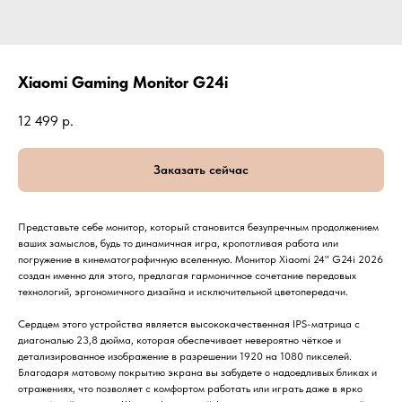
Xiaomi Gaming Monitor G24i
12 499
р.
Заказать сейчас
Представьте себе монитор, который становится безупречным продолжением
ваших замыслов, будь то динамичная игра, кропотливая работа или
погружение в кинематографичную вселенную. Монитор Xiaomi 24" G24i 2026
создан именно для этого, предлагая гармоничное сочетание передовых
технологий, эргономичного дизайна и исключительной цветопередачи.
Сердцем этого устройства является высококачественная IPS-матрица с
диагональю 23,8 дюйма, которая обеспечивает невероятно чёткое и
детализированное изображение в разрешении 1920 на 1080 пикселей.
Благодаря матовому покрытию экрана вы забудете о надоедливых бликах и
отражениях, что позволяет с комфортом работать или играть даже в ярко