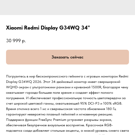
Xiaomi Redmi Display G34WQ 34"
30 999
р.
Заказать сейчас
Погрузитесь в мир бескомпромиссного гейминга с игровым монитором Redmi
Display G34WQ 2026. Этот 34-дюймовый монитор имеет сверхширокий
WQHD-экран с ультратонкими рамками и кривизной 1500R, благодаря чему
охватывает гораздо большее поле зрения и создает эффект полного
погружения. И обеспечивает профессиональную точность цветопередачи за
счет широкой цветовой гаммы, охватывающей 95% DCI-P3 и 100% sRGB.
Время отклика всего 1 мс и сверхвысокая частота обновления 180 Гц
гарантируют невероятно плавный геймплей и мгновенную реакцию.
Поддержка функции FreeSync Premium устраняет разрывы экрана,
обеспечивая безупречное визуальное восприятие. Красочная RGB-
подсветка сзади добавляет стильные акценты, а низкий уровень синего света